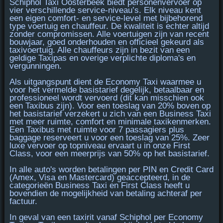
Schiphol Taxi Oosterbeek biedt personenvervoer op
vier verschillende service-niveau’s. Elk niveau kent
een eigen
comfort- en service-level
met bijbehorend
type voertuig en chauffeur. De kwaliteit is echter altijd
zonder compromissen. Alle voertuigen zijn van recent
bouwjaar, goed onderhouden en officieel gekeurd als
taxivoertuig. Alle chauffeurs zijn in bezit van een
geldige Taxipas en overige verplichte diploma's en
vergunningen.
Als uitgangspunt dient de
Economy Taxi
waarmee u
voor het vermelde basistarief degelijk, betaalbaar en
professioneel wordt vervoerd (dit kan misschien ook
een Taxibus zijn). Voor een toeslag van 20% boven op
het basistarief verzekert u zich van een
Business Taxi
met meer ruimte, comfort en minimale taxikenmerken.
Een
Taxibus
met ruimte voor 7 passagiers plus
baggage reserveert u voor een toeslag van 25%. Zeer
luxe vervoer op topniveau ervaart u in onze
First
Class
, voor een meerprijs van 50% op het basistarief.
In alle auto's worden betalingen per
PIN en Credit Card
(Amex, Visa en Mastercard)
geaccepteerd, in de
categorieën Business Taxi en First Class heeft u
bovendien de mogelijkheid van betaling achteraf per
factuur.
In geval van een taxirit vanaf Schiphol per
Economy